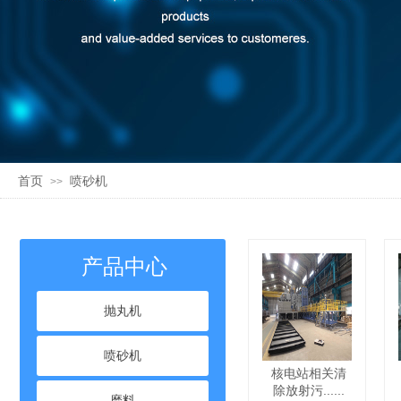
首页
喷砂机
>>
产品中心
抛丸机
喷砂机
核电站相关清
除放射污......
磨料